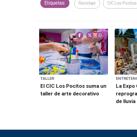
Etiquetas:
Reciclaje
CIC Los Pocitos
TALLER
ENTRETEN
El CIC Los Pocitos suma un
La Expo
taller de arte decorativo
reprogr
de lluvia