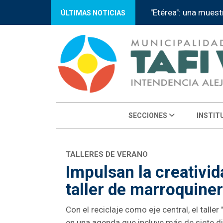
 Municipal
Tafí Viejo recibe a 
ÚLTIMAS NOTICIAS
SECCIONES
INSTIT
TALLERES DE VERANO
Impulsan la creativid
taller de marroquiner
Con el reciclaje como eje central, el tall
en una agenda que incluye más de siete dis