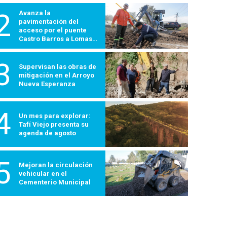
2
Avanza la
pavimentación del
acceso por el puente
Castro Barros a Lomas
600
3
Supervisan las obras de
mitigación en el Arroyo
Nueva Esperanza
4
Un mes para explorar:
Tafí Viejo presenta su
agenda de agosto
5
Mejoran la circulación
vehicular en el
Cementerio Municipal