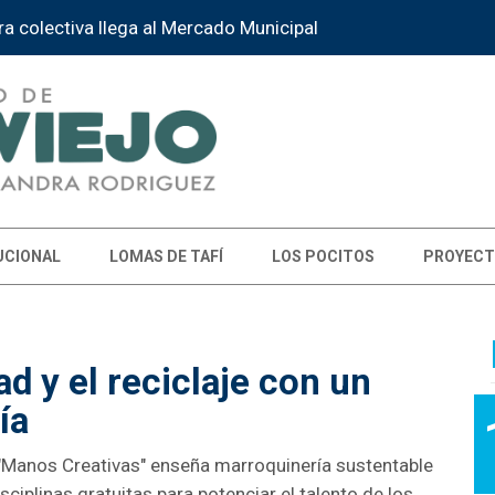
la Instancia Provincial de la Feria de Educación
UCIONAL
LOMAS DE TAFÍ
LOS POCITOS
PROYECT
ad y el reciclaje con un
ía
er "Manos Creativas" enseña marroquinería sustentable
ciplinas gratuitas para potenciar el talento de los