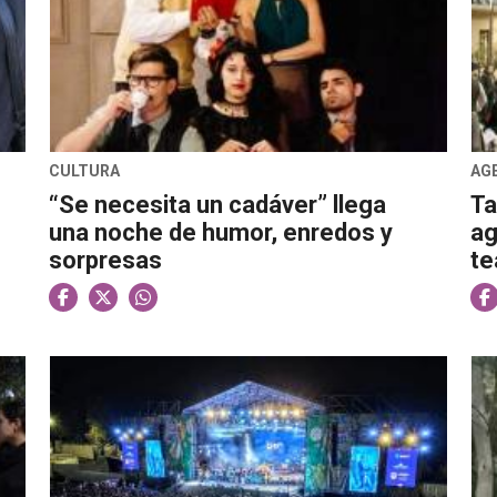
CULTURA
AG
“Se necesita un cadáver” llega
Ta
una noche de humor, enredos y
ag
sorpresas
te