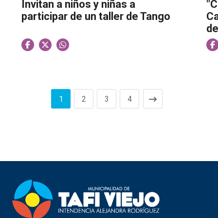
Invitan a niños y niñas a
"C
participar de un taller de Tango
Ca
de
1
2
3
4