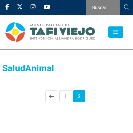
SaludAnimal
1
2