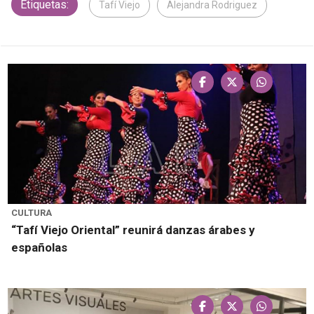
Etiquetas:
Tafí Viejo
Alejandra Rodriguez
CULTURA
“Tafí Viejo Oriental” reunirá danzas árabes y
españolas