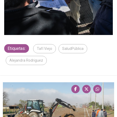
Etiquetas:
Tafí Viejo
SaludPública
Alejandra Rodriguez