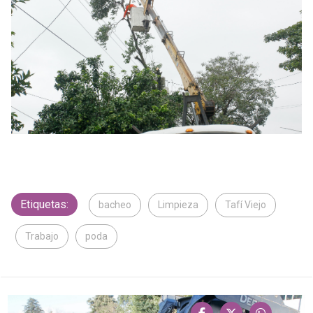
Etiquetas:
bacheo
Limpieza
Tafí Viejo
Trabajo
poda