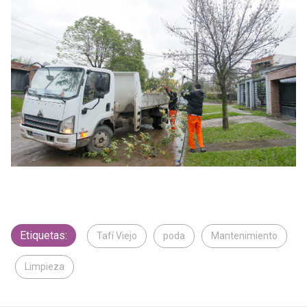
Etiquetas:
Tafí Viejo
poda
Mantenimiento
Limpieza