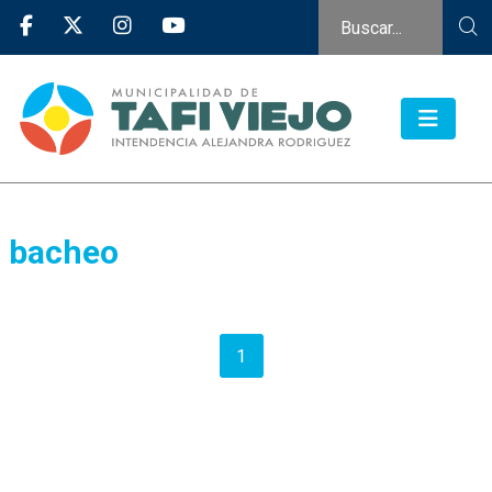
bacheo
1