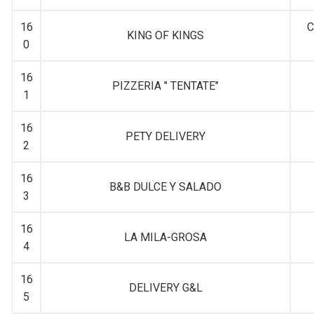
16
C
KING OF KINGS
0
16
PIZZERIA " TENTATE"
1
16
PETY DELIVERY
2
16
B&B DULCE Y SALADO
3
16
LA MILA-GROSA
4
16
DELIVERY G&L
5