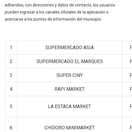
adheridos, con direcciones y datos de contacto, los usuarios
pueden ingresar a los canales oficiales de la aplicación o
acercarse a los puntos de información del municipio.
1
SUPERMERCADO ASIA
P
2
SUPERMERCADO EL MARQUES
P
3
SUPER CINY
P
4
RAPI MARKET
P
5
LA ESTACA MARKET
P
6
CHIDORO MINIMARKET
P