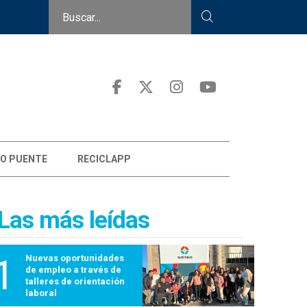
O PUENTE
RECICLAPP
Las más leídas
1
Nuevas oportunidades
de empleo a través de
talleres de orientación
laboral