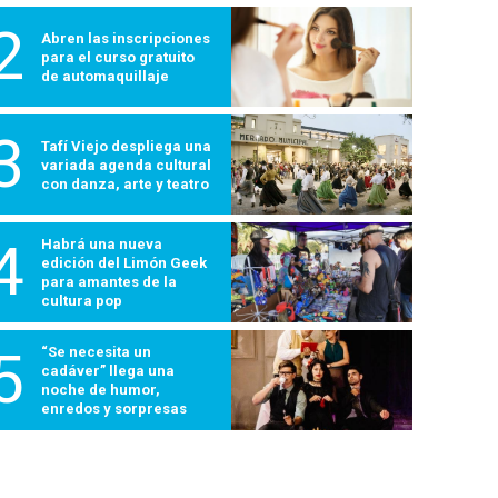
2
Abren las inscripciones
para el curso gratuito
de automaquillaje
3
Tafí Viejo despliega una
variada agenda cultural
con danza, arte y teatro
4
Habrá una nueva
edición del Limón Geek
para amantes de la
cultura pop
5
“Se necesita un
cadáver” llega una
noche de humor,
enredos y sorpresas