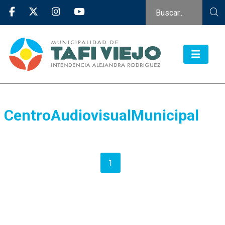
CentroAudiovisualMunicipal
1