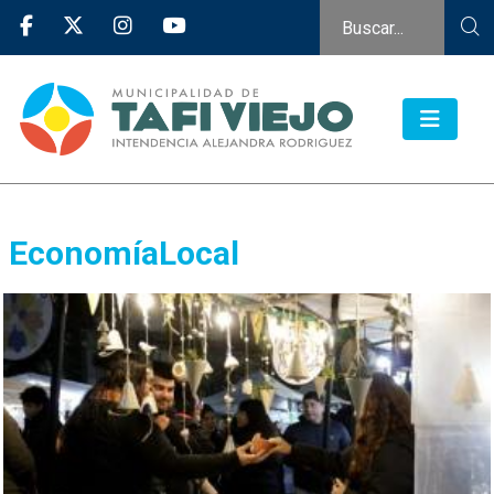
EconomíaLocal