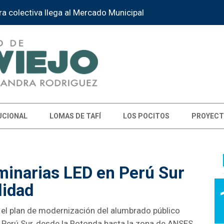
Tafí Viejo recibe a la Instancia Provincial de la Feria de Ed
UCIONAL
LOMAS DE TAFÍ
LOS POCITOS
PROYECT
minarias LED en Perú Sur
lidad
 el plan de modernización del alumbrado público
 Perú Sur, desde la Rotonda hasta la zona de ANSES