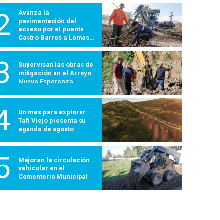
2
Avanza la
pavimentación del
acceso por el puente
Castro Barros a Lomas
600
3
Supervisan las obras de
mitigación en el Arroyo
Nueva Esperanza
4
Un mes para explorar:
Tafí Viejo presenta su
agenda de agosto
5
Mejoran la circulación
vehicular en el
Cementerio Municipal