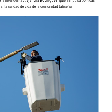
 la intendenta
Alejandra Rodríguez
, quien impulsa políticas
var la calidad de vida de la comunidad taficeña.