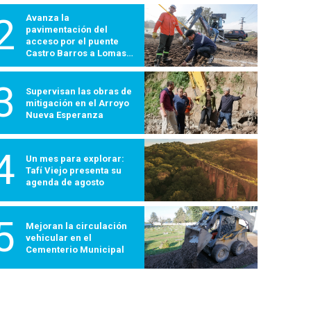
2
Avanza la
pavimentación del
acceso por el puente
Castro Barros a Lomas
600
3
Supervisan las obras de
mitigación en el Arroyo
Nueva Esperanza
4
Un mes para explorar:
Tafí Viejo presenta su
agenda de agosto
5
Mejoran la circulación
vehicular en el
Cementerio Municipal