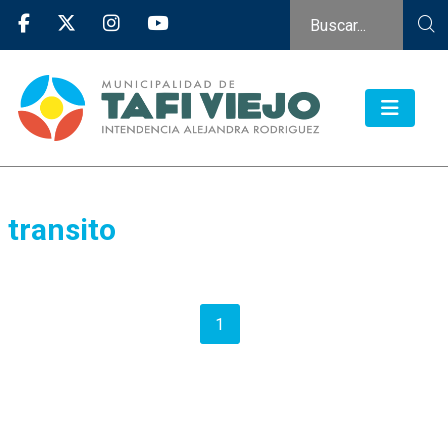
transito
1