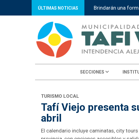
Sumate al curso co
ÚLTIMAS NOTICIAS
SECCIONES
INSTIT
TURISMO LOCAL
Tafí Viejo presenta s
abril
El calendario incluye caminatas, city tour
provincia, con opciones accesibles y sali