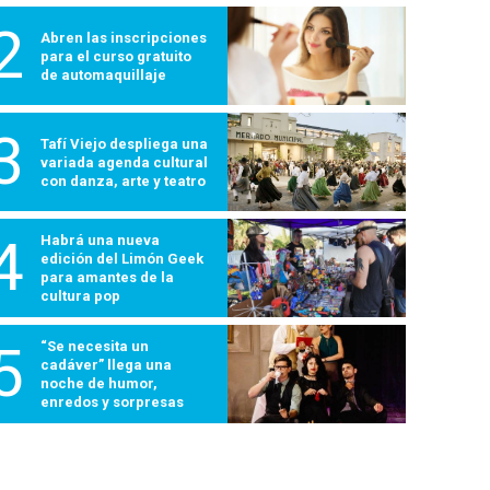
2
Abren las inscripciones
para el curso gratuito
de automaquillaje
3
Tafí Viejo despliega una
variada agenda cultural
con danza, arte y teatro
4
Habrá una nueva
edición del Limón Geek
para amantes de la
cultura pop
5
“Se necesita un
cadáver” llega una
noche de humor,
enredos y sorpresas