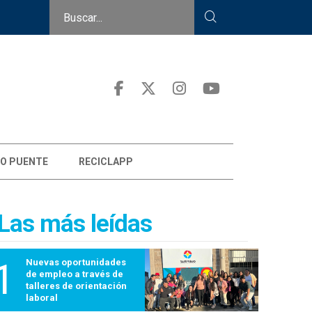
O PUENTE
RECICLAPP
Las más leídas
1
Nuevas oportunidades
de empleo a través de
talleres de orientación
laboral