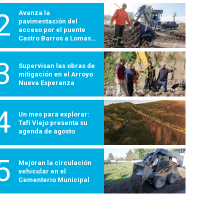
2
Avanza la
pavimentación del
acceso por el puente
Castro Barros a Lomas
600
3
Supervisan las obras de
mitigación en el Arroyo
Nueva Esperanza
4
Un mes para explorar:
Tafí Viejo presenta su
agenda de agosto
5
Mejoran la circulación
vehicular en el
Cementerio Municipal