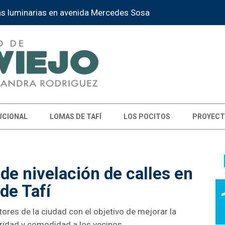
l” reunirá danzas árabes y españolas
UCIONAL
LOMAS DE TAFÍ
LOS POCITOS
PROYECT
de nivelación de calles en
de Tafí
tores de la ciudad con el objetivo de mejorar la
uridad y comodidad a los vecinos.