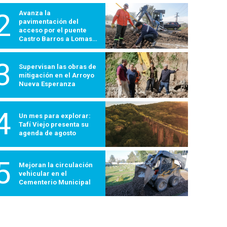
2
Avanza la
pavimentación del
acceso por el puente
Castro Barros a Lomas
600
3
Supervisan las obras de
mitigación en el Arroyo
Nueva Esperanza
4
Un mes para explorar:
Tafí Viejo presenta su
agenda de agosto
5
Mejoran la circulación
vehicular en el
Cementerio Municipal