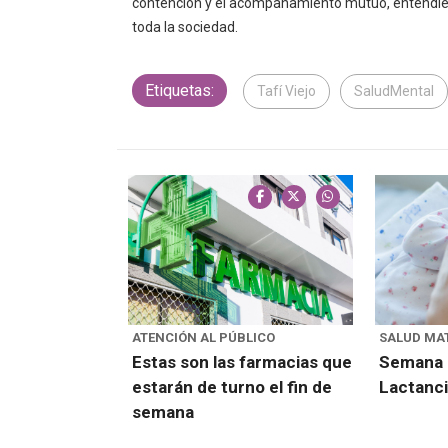
contención y el acompañamiento mutuo, entendiend
toda la sociedad.
Etiquetas:
Tafí Viejo
SaludMental
ATENCIÓN AL PÚBLICO
SALUD MAT
Estas son las farmacias que
Semana M
estarán de turno el fin de
Lactanc
semana