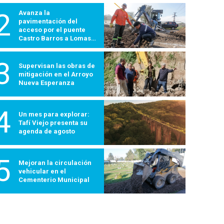
2
Avanza la
pavimentación del
acceso por el puente
Castro Barros a Lomas
600
3
Supervisan las obras de
mitigación en el Arroyo
Nueva Esperanza
4
Un mes para explorar:
Tafí Viejo presenta su
agenda de agosto
5
Mejoran la circulación
vehicular en el
Cementerio Municipal