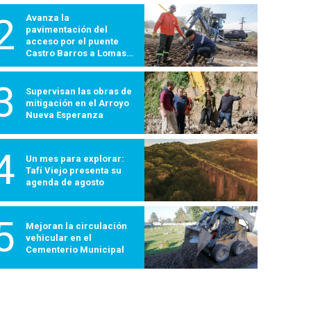
2
Avanza la
pavimentación del
acceso por el puente
Castro Barros a Lomas
600
3
Supervisan las obras de
mitigación en el Arroyo
Nueva Esperanza
4
Un mes para explorar:
Tafí Viejo presenta su
agenda de agosto
5
Mejoran la circulación
vehicular en el
Cementerio Municipal