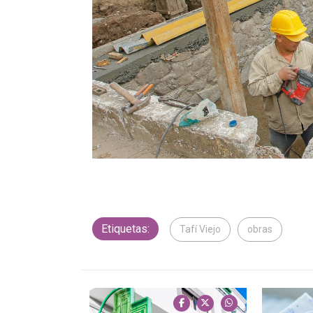
Etiquetas:
Tafí Viejo
obras