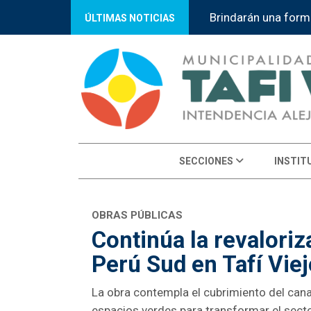
Sumate al curso co
ÚLTIMAS NOTICIAS
SECCIONES
INSTIT
OBRAS PÚBLICAS
Continúa la revaloriz
Perú Sud en Tafí Viej
La obra contempla el cubrimiento del cana
espacios verdes para transformar el sect