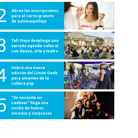
2
Abren las inscripciones
para el curso gratuito
de automaquillaje
3
Tafí Viejo despliega una
variada agenda cultural
con danza, arte y teatro
4
Habrá una nueva
edición del Limón Geek
para amantes de la
cultura pop
5
“Se necesita un
cadáver” llega una
noche de humor,
enredos y sorpresas