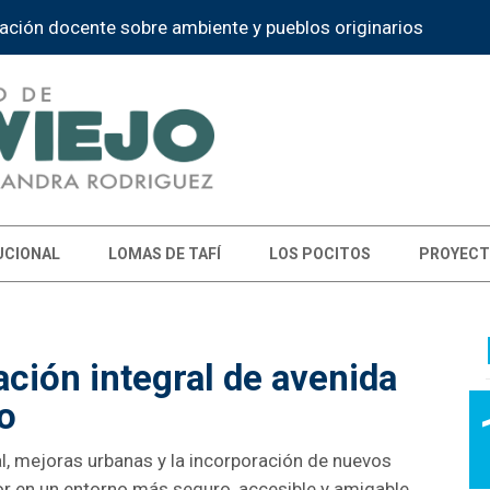
n puntaje docente "Cuidarse para enseñar"
UCIONAL
LOMAS DE TAFÍ
LOS POCITOS
PROYECT
ación integral de avenida
o
l, mejoras urbanas y la incorporación de nuevos
or en un entorno más seguro, accesible y amigable