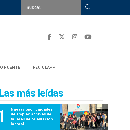
O PUENTE
RECICLAPP
Las más leídas
1
Nuevas oportunidades
de empleo a través de
talleres de orientación
laboral