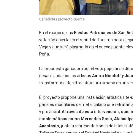
Ganadores proyecto puente
En el marco de las
Fiestas Patronales de San An
votación abierta en el stand de Turismo para elegir
Viejo y que será plasmado en el nuevo puente el
Peña.
La propuesta ganadora por el voto popular se de
desarrollada por los artistas
Amira Nicoloff y Ju
transformar esta infraestructura urbana en un ver
El proyecto propone una instalación artística site
paneles modulares de metal calado que retratan a
y provincial.
A través de esta intervención, quie
emblemáticas como Mercedes Sosa, Atahualpa 
Anastasio,
junto a representaciones de hitos histó
Talleres Ferroviarios y el Festival Nacional del Limó