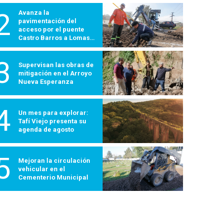
2
Avanza la
pavimentación del
acceso por el puente
Castro Barros a Lomas
600
3
Supervisan las obras de
mitigación en el Arroyo
Nueva Esperanza
4
Un mes para explorar:
Tafí Viejo presenta su
agenda de agosto
5
Mejoran la circulación
vehicular en el
Cementerio Municipal