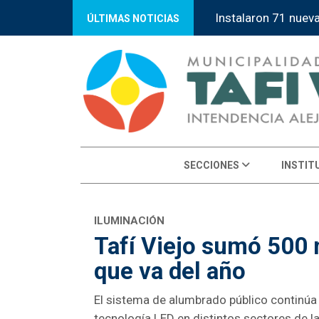
“Tafí Viejo Orienta
ÚLTIMAS NOTICIAS
SECCIONES
INSTIT
ILUMINACIÓN
Tafí Viejo sumó 500 
que va del año
El sistema de alumbrado público continúa 
tecnología LED en distintos sectores de la