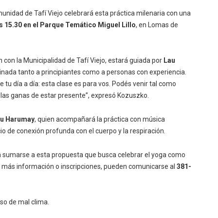
omunidad de Tafí Viejo celebrará esta práctica milenaria con una
as 15.30 en el Parque Temático Miguel Lillo
, en Lomas de
n con la Municipalidad de Tafí Viejo, estará guiada por
Lau
tinada tanto a principiantes como a personas con experiencia.
e tu día a día: esta clase es para vos. Podés venir tal como
on las ganas de estar presente”, expresó Kozuszko.
u Harumay
, quien acompañará la práctica con música
o de conexión profunda con el cuerpo y la respiración.
s a sumarse a esta propuesta que busca celebrar el yoga como
a más información o inscripciones, pueden comunicarse al
381-
aso de mal clima.