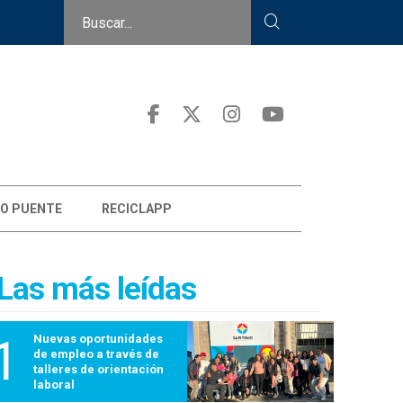
O PUENTE
RECICLAPP
Las más leídas
1
Nuevas oportunidades
de empleo a través de
talleres de orientación
laboral