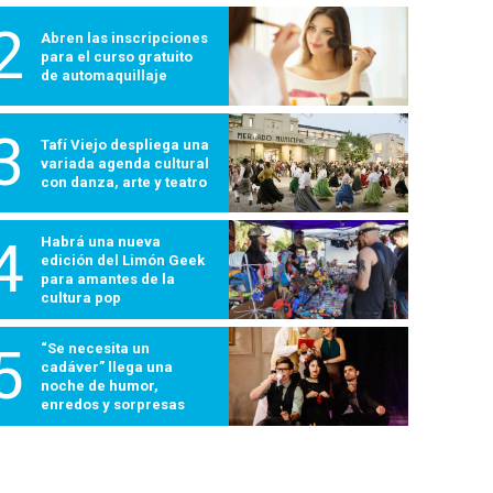
2
Abren las inscripciones
para el curso gratuito
de automaquillaje
3
Tafí Viejo despliega una
variada agenda cultural
con danza, arte y teatro
4
Habrá una nueva
edición del Limón Geek
para amantes de la
cultura pop
5
“Se necesita un
cadáver” llega una
noche de humor,
enredos y sorpresas