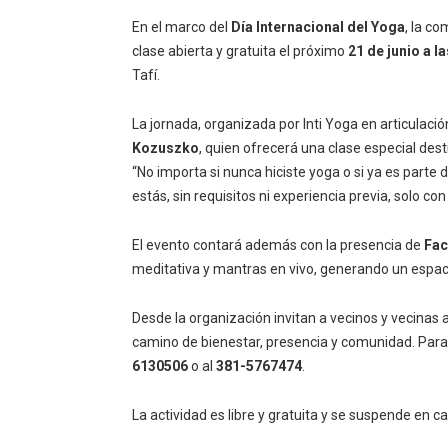
En el marco del
Día Internacional del Yoga
, la c
clase abierta y gratuita el próximo
21 de junio a l
Tafí.
La jornada, organizada por Inti Yoga en articulació
Kozuszko
, quien ofrecerá una clase especial des
“No importa si nunca hiciste yoga o si ya es parte d
estás, sin requisitos ni experiencia previa, solo c
El evento contará además con la presencia de
Fac
meditativa y mantras en vivo, generando un espaci
Desde la organización invitan a vecinos y vecina
camino de bienestar, presencia y comunidad. Par
6130506
o al
381-5767474
.
La actividad es libre y gratuita y se suspende en c