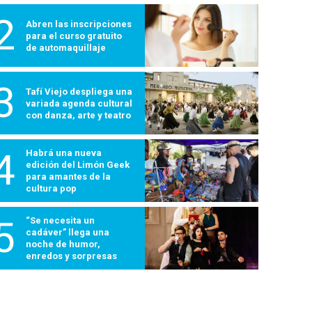
2
Abren las inscripciones
para el curso gratuito
de automaquillaje
3
Tafí Viejo despliega una
variada agenda cultural
con danza, arte y teatro
4
Habrá una nueva
edición del Limón Geek
para amantes de la
cultura pop
5
“Se necesita un
cadáver” llega una
noche de humor,
enredos y sorpresas