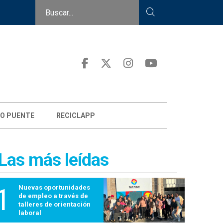
Sumate al curso con puntaje docente "Cuidarse pa
O PUENTE
RECICLAPP
Las más leídas
1
Nuevas oportunidades
de empleo a través de
talleres de orientación
laboral