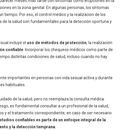
 reaparecer meses más tarde con síntomas como erupciones en la
lesiones en la zona genital. En algunas personas, los síntomas
 tiempo. Por eso, el control médico y la realización de los
es de la salud son fundamentales para la detección oportuna y
xual incluye el
uso de métodos de protección
, la realización
ón confiable
. Incorporar los chequeos médicos como parte de
iempo distintas condiciones de salud, incluso cuando no hay
lmente importantes en personas con vida sexual activa y durante
es habituales.
uidado de la salud, pero no reemplaza la consulta médica.
iesgo, es fundamental consultar a un profesional de la salud,
ios y el tratamiento correspondiente, en caso de ser necesario.
studios confiables es parte de un enfoque integral de la
ento y la detección temprana.