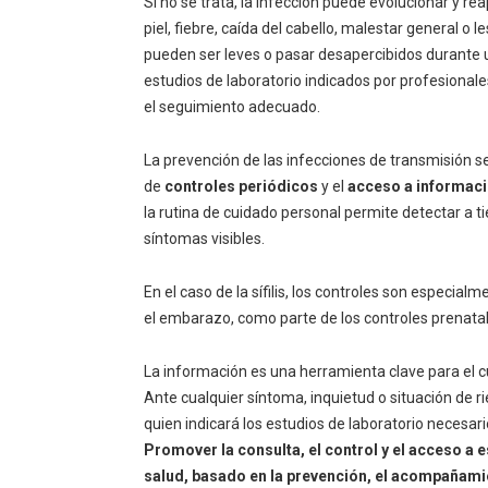
Si no se trata, la infección puede evolucionar y
piel, fiebre, caída del cabello, malestar general o 
pueden ser leves o pasar desapercibidos durante un
estudios de laboratorio indicados por profesional
el seguimiento adecuado.
La prevención de las infecciones de transmisión se
de
controles periódicos
y el
acceso a informaci
la rutina de cuidado personal permite detectar a t
síntomas visibles.
En el caso de la sífilis, los controles son especia
el embarazo, como parte de los controles prenatal
La información es una herramienta clave para el c
Ante cualquier síntoma, inquietud o situación de r
quien indicará los estudios de laboratorio necesar
Promover la consulta, el control y el acceso a e
salud, basado en la prevención, el acompañami