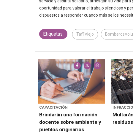
servicio y espíritu solidario, arriesgan su vida pa
oportunidad para valorar el trabajo silencioso y
dispuestos a responder cuando más se los necesit
Etiquetas:
Tafí Viejo
BomberosVolu
CAPACITACIÓN
INFRACCI
Brindarán una formación
Multarán
docente sobre ambiente y
residuos 
pueblos originarios