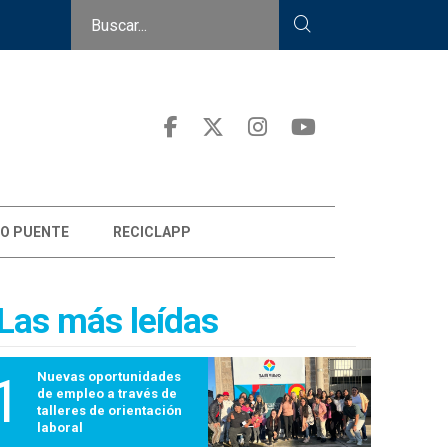
O PUENTE
RECICLAPP
Las más leídas
1
Nuevas oportunidades
de empleo a través de
talleres de orientación
laboral