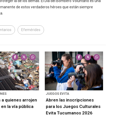
ra proteger la de los demás. El Día del Bombero Voluntario es una
 permanente de estos verdaderos héroes que están siempre
a.
ntarios
Efemérides
ONES
JUEGOS EVITA
 a quienes arrojen
Abren las inscripciones
en la vía pública
para los Juegos Culturales
Evita Tucumanos 2026