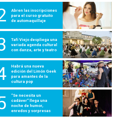
2
Abren las inscripciones
para el curso gratuito
de automaquillaje
3
Tafí Viejo despliega una
variada agenda cultural
con danza, arte y teatro
4
Habrá una nueva
edición del Limón Geek
para amantes de la
cultura pop
5
“Se necesita un
cadáver” llega una
noche de humor,
enredos y sorpresas