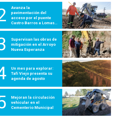
2
Avanza la
pavimentación del
acceso por el puente
Castro Barros a Lomas
600
3
Supervisan las obras de
mitigación en el Arroyo
Nueva Esperanza
4
Un mes para explorar:
Tafí Viejo presenta su
agenda de agosto
5
Mejoran la circulación
vehicular en el
Cementerio Municipal