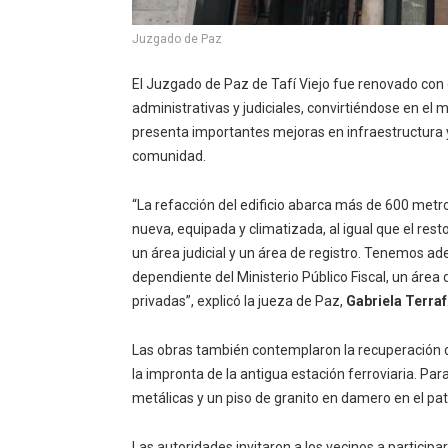
Juzgado de Paz
El Juzgado de Paz de Tafí Viejo fue renovado con e
administrativas y judiciales, convirtiéndose en el 
presenta importantes mejoras en infraestructura y
comunidad.
“La refacción del edificio abarca más de 600 metr
nueva, equipada y climatizada, al igual que el resto
un área judicial y un área de registro. Tenemos 
dependiente del Ministerio Público Fiscal, un área
privadas”, explicó la jueza de Paz,
Gabriela Terraf
Las obras también contemplaron la recuperación de
la impronta de la antigua estación ferroviaria. Para
metálicas y un piso de granito en damero en el pati
Las autoridades invitaron a los vecinos a participa