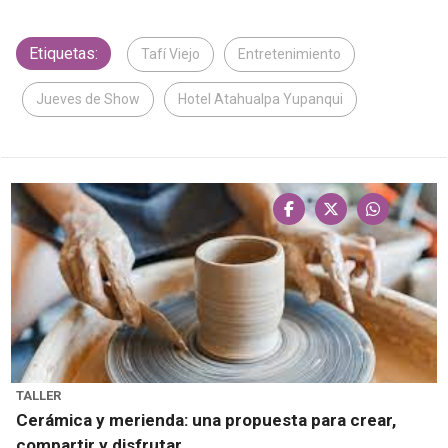
Etiquetas:
Tafí Viejo
Entretenimiento
Jueves de Show
Hotel Atahualpa Yupanqui
TALLER
Cerámica y merienda: una propuesta para crear,
compartir y disfrutar