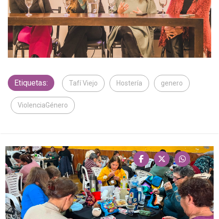
Etiquetas:
Tafí Viejo
Hostería
genero
ViolenciaGénero