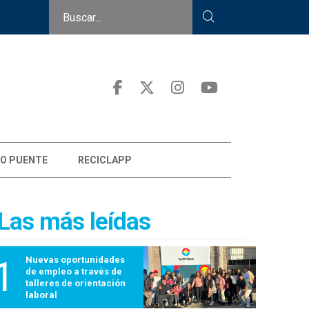
O PUENTE
RECICLAPP
Las más leídas
1
Nuevas oportunidades
de empleo a través de
talleres de orientación
laboral