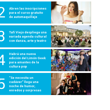
2
Abren las inscripciones
para el curso gratuito
de automaquillaje
3
Tafí Viejo despliega una
variada agenda cultural
con danza, arte y teatro
4
Habrá una nueva
edición del Limón Geek
para amantes de la
cultura pop
5
“Se necesita un
cadáver” llega una
noche de humor,
enredos y sorpresas