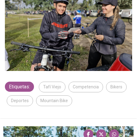
Etiquetas:
Tafí Viejo
Competencia
Bikers
Deportes
Mountain Bike