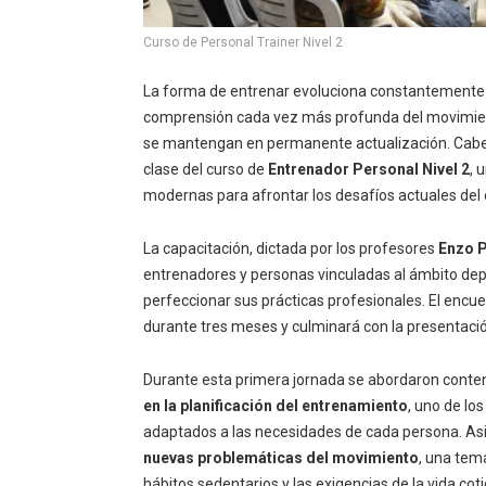
Curso de Personal Trainer Nivel 2
La forma de entrenar evoluciona constantemente 
comprensión cada vez más profunda del movimient
se mantengan en permanente actualización. Cabe 
clase del curso de
Entrenador Personal Nivel 2
, 
modernas para afrontar los desafíos actuales del
La capacitación, dictada por los profesores
Enzo P
entrenadores y personas vinculadas al ámbito dep
perfeccionar sus prácticas profesionales. El encu
durante tres meses y culminará con la presentación
Durante esta primera jornada se abordaron conten
en la planificación del entrenamiento
, uno de l
adaptados a las necesidades de cada persona. As
nuevas problemáticas del movimiento
, una tem
hábitos sedentarios y las exigencias de la vida cot