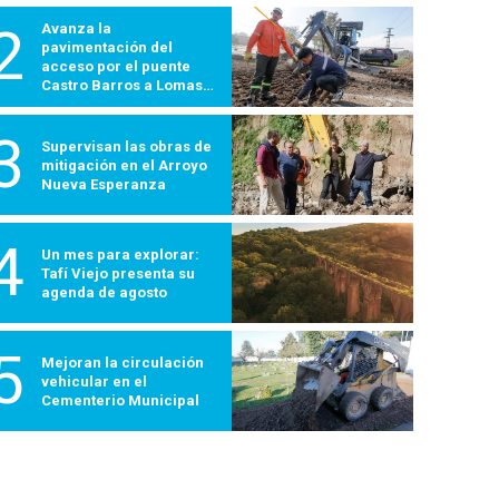
2
Avanza la
pavimentación del
acceso por el puente
Castro Barros a Lomas
600
3
Supervisan las obras de
mitigación en el Arroyo
Nueva Esperanza
4
Un mes para explorar:
Tafí Viejo presenta su
agenda de agosto
5
Mejoran la circulación
vehicular en el
Cementerio Municipal