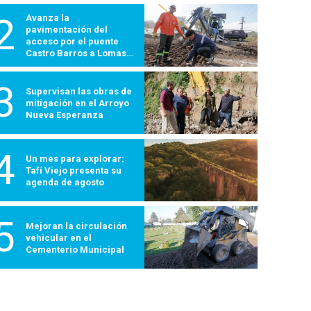
2
Avanza la
pavimentación del
acceso por el puente
Castro Barros a Lomas
600
3
Supervisan las obras de
mitigación en el Arroyo
Nueva Esperanza
4
Un mes para explorar:
Tafí Viejo presenta su
agenda de agosto
5
Mejoran la circulación
vehicular en el
Cementerio Municipal