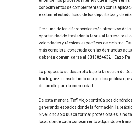
entender los procesos internos que influyen en la r
conocimientos se complementarán con la aplicació
evaluar el estado físico de los deportistas y dise
Pero uno de los diferenciales más atractivos del c
oportunidad de trasladar la teoría al terreno rea
velocidades y técnicas específicas de ciclismo. 
más completa, conectada con las demandas actua
deberán comunicarse al 3813024632 - Enzo Pall
La propuesta se desarrolla bajo la Dirección de De
Rodríguez
, consolidando una política pública qu
desarrollo para la comunidad.
De esta manera, Tafí Viejo continúa posicionándo
generando espacios donde la formación, la práctic
Nivel 2 no solo busca formar profesionales, sino t
local, donde cada conocimiento adquirido se tra