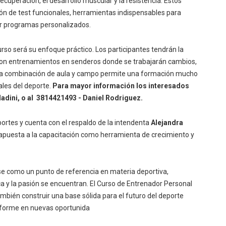
ecuperación, el desarrollo muscular y la resistencia. Estos
n de test funcionales, herramientas indispensables para
ñar programas personalizados.
urso será su enfoque práctico. Los participantes tendrán la
l, con entrenamientos en senderos donde se trabajarán cambios,
Esta combinación de aula y campo permite una formación mucho
les del deporte.
Para mayor información los interesados
adini, o al 3814421493 - Daniel Rodriguez.
portes y cuenta con el respaldo de la intendenta
Alejandra
e apuesta a la capacitación como herramienta de crecimiento y
se como un punto de referencia en materia deportiva,
a y la pasión se encuentran. El Curso de Entrenador Personal
ambién construir una base sólida para el futuro del deporte
nsforme en nuevas oportunida