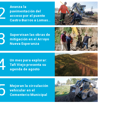
2
Avanza la
pavimentación del
acceso por el puente
Castro Barros a Lomas
600
3
Supervisan las obras de
mitigación en el Arroyo
Nueva Esperanza
4
Un mes para explorar:
Tafí Viejo presenta su
agenda de agosto
5
Mejoran la circulación
vehicular en el
Cementerio Municipal