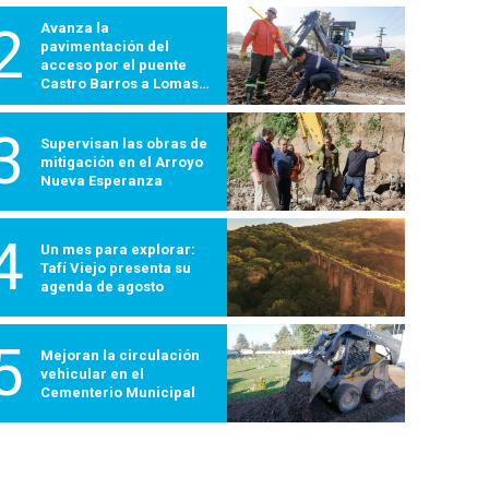
2
Avanza la
pavimentación del
acceso por el puente
Castro Barros a Lomas
600
3
Supervisan las obras de
mitigación en el Arroyo
Nueva Esperanza
4
Un mes para explorar:
Tafí Viejo presenta su
agenda de agosto
5
Mejoran la circulación
vehicular en el
Cementerio Municipal