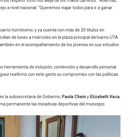
os respeto. Esto nos aleja de los malos caminos”. Además,
jo a nivel nacional: “Queremos viajar todos para ir a ganar.
barrio homónimo, y ya cuenta con más de 20 títulos en
llan de lunes a miércoles en la plaza principal del barrio UTA.
no también en el acompañamiento de los jóvenes en sus estudios
omo herramienta de inclusión, contención y desarrollo personal
íguez reafirmó con este gesto su compromiso con las políticas
es la subsecretaria de Gobierno,
Paula Cheín
y
Elizabeth Vaca
,
a permanente las iniciativas deportivas del municipio.