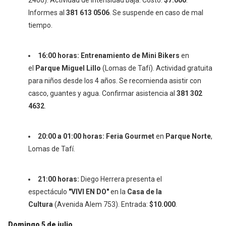
2400). Actividad de intensidad baja. Costo:
$7.000
.
Informes al
381 613 0506
. Se suspende en caso de mal
tiempo.
16:00 horas:
Entrenamiento de Mini Bikers
en
el
Parque Miguel Lillo
(Lomas de Tafí). Actividad gratuita
para niños desde los 4 años. Se recomienda asistir con
casco, guantes y agua. Confirmar asistencia al
381 302
4632
.
20:00 a 01:00 horas:
Feria Gourmet
en
Parque Norte
,
Lomas de Tafí.
21:00 horas:
Diego Herrera presenta el
espectáculo
"VIVI EN DO"
en la
Casa de la
Cultura
(Avenida Alem 753). Entrada:
$10.000
.
Domingo 5 de julio