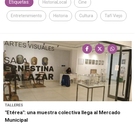
Etiquetas:
HistoriaLocal
Cine
Entretenimiento
Historia
Cultura
Tafí Viejo
TALLERES
"Etérea": una muestra colectiva llega al Mercado
Municipal